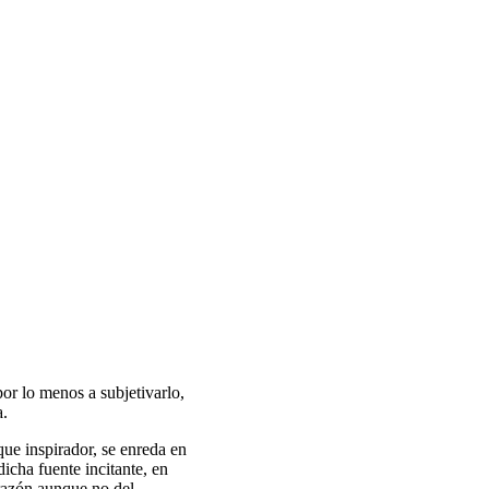
or lo menos a subjetivarlo,
a.
nque inspirador, se enreda en
dicha fuente incitante, en
a razón aunque no del