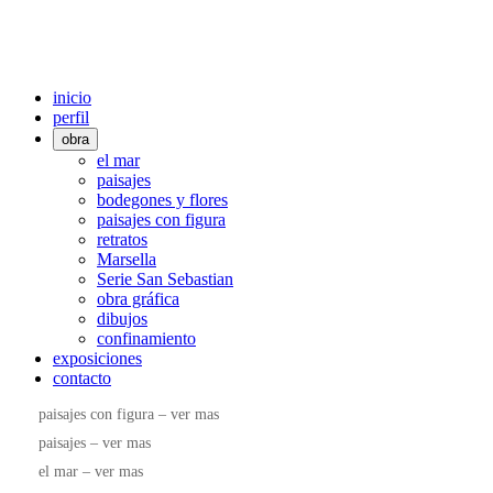
inicio
perfil
obra
el mar
paisajes
bodegones y flores
paisajes con figura
retratos
Marsella
Serie San Sebastian
obra gráfica
dibujos
confinamiento
exposiciones
contacto
paisajes con figura – ver mas
paisajes – ver mas
el mar – ver mas