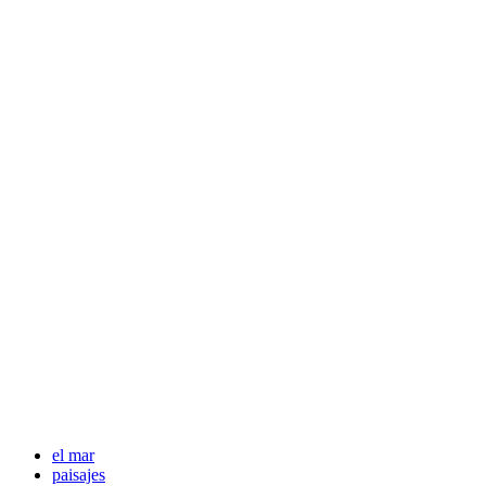
el mar
paisajes