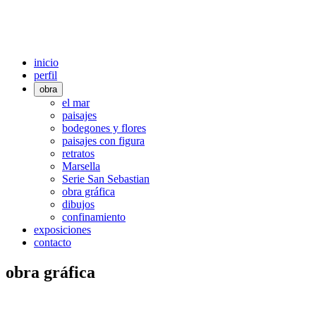
inicio
perfil
obra
el mar
paisajes
bodegones y flores
paisajes con figura
retratos
Marsella
Serie San Sebastian
obra gráfica
dibujos
confinamiento
exposiciones
contacto
obra gráfica