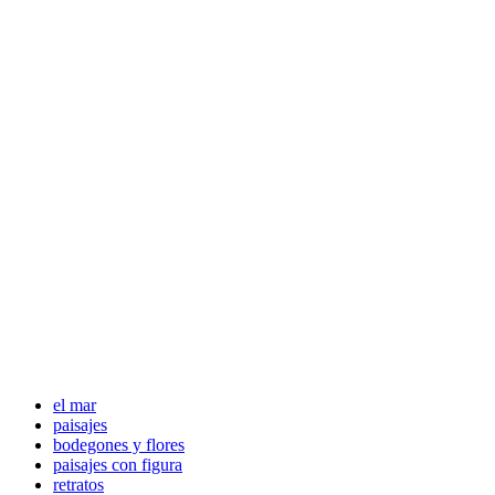
el mar
paisajes
bodegones y flores
paisajes con figura
retratos