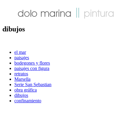
dibujos
el mar
paisajes
bodegones y flores
paisajes con figura
retratos
Marsella
Serie San Sebastian
obra gráfica
dibujos
confinamiento